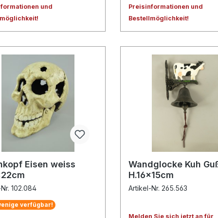
nformationen und
Preisinformationen und
lmöglichkeit!
Bestellmöglichkeit!
nkopf Eisen weiss
Wandglocke Kuh Gu
x22cm
H.16x15cm
-Nr. 102.084
Artikel-Nr. 265.563
enige verfügbar!
Melden Sie sich jetzt an für