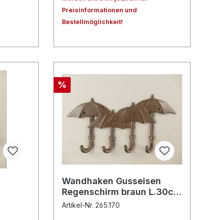
Preisinformationen und
Bestellmöglichkeit!
%
Wandhaken Gusseisen
Regenschirm braun L.30cm
P/St.
Artikel-Nr. 265.170