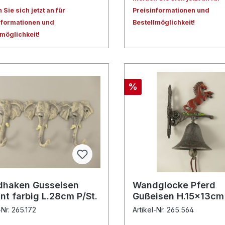
Sie sich jetzt an für
Preisinformationen und
nformationen und
Bestellmöglichkeit!
lmöglichkeit!
%
haken Gusseisen
Wandglocke Pferd
nt farbig L.28cm P/St.
Gußeisen H.15x13cm
-Nr. 265.172
Artikel-Nr. 265.564