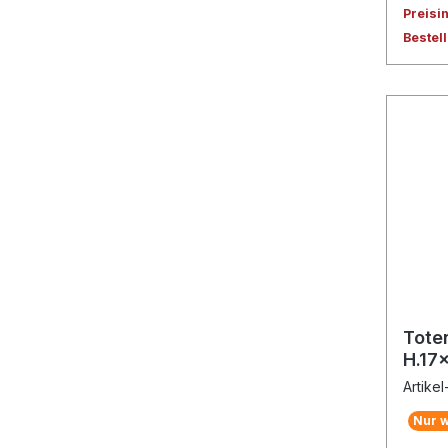
Preisi
Bestel
Tote
H.17
Artikel
Nur w