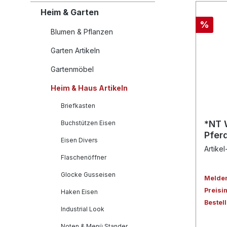
Heim & Garten
%
Blumen & Pflanzen
Garten Artikeln
Gartenmöbel
Heim & Haus Artikeln
Briefkasten
*NT 
Buchstützen Eisen
Pfer
Eisen Divers
Artikel
Flaschenöffner
Glocke Gusseisen
Melden 
Preisi
Haken Eisen
Bestel
Industrial Look
Noten & Menü Stander