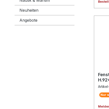
Nautik & Maritim
Bestel
Neuheiten
Angebote
Fens
H.92
Artikel
Nur w
Melden 