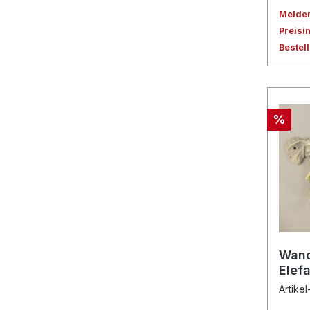
Melden 
Preisi
Bestel
%
Wand
Elefa
Artikel