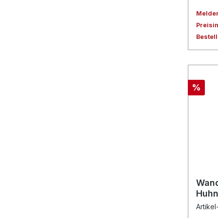
Melden 
Preisi
Bestel
%
Wand
Huhn
Artikel