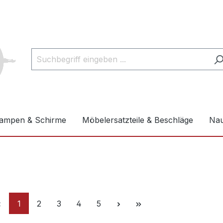
ampen & Schirme
Möbelersatzteile & Beschläge
Nau
1
2
3
4
5