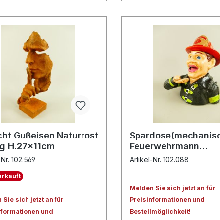
cht Gußeisen Naturrost
Spardose(mechanis
ig H.27x11cm
Feuerwehrmann
H.20x16x17cm
-Nr. 102.569
Artikel-Nr. 102.088
rkauft
Melden Sie sich jetzt an für
Sie sich jetzt an für
Preisinformationen und
nformationen und
Bestellmöglichkeit!