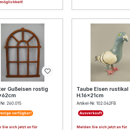
lmöglichkeit!
ter Gußeisen rostig
Taube Eisen rustikal
x62cm
H.16x21cm
-Nr. 260.015
Artikel-Nr. 102.042FB
enige verfügbar!
Ausverkauft
Sie sich jetzt an für
Melden Sie sich jetzt an für