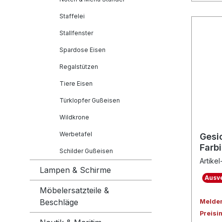
Staffelei
Stallfenster
Spardose Eisen
Regalstützen
Tiere Eisen
Türklopfer Gußeisen
Wildkrone
Werbetafel
Gesi
Farb
Schilder Gußeisen
Artikel
Lampen & Schirme
Ausve
Möbelersatzteile &
Beschläge
Melden 
Preisi