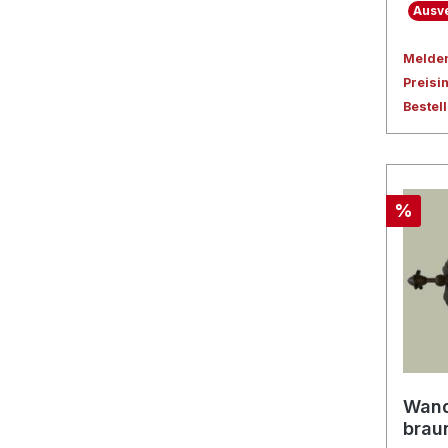
Ausve
Melden 
Preisi
Bestel
%
Wand
brau