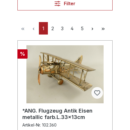
Filter
1
2
3
4
5
%
*ANG. Flugzeug Antik Eisen
metallic farb.L.33x13cm
Artikel-Nr. 102.360