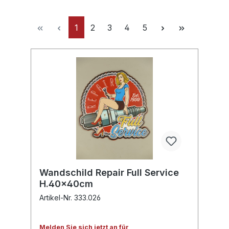
1
2
3
4
5
Wandschild Repair Full Service
H.40x40cm
Artikel-Nr. 333.026
Melden Sie sich jetzt an für