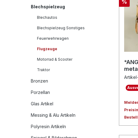
%
Blechspielzeug
Blechautos
Blechspielzeug Sonstiges
Feuerwehrwagen
Flugzeuge
Motorrad & Scooter
*ANG
meta
Traktor
Artikel
Bronzen
Ausve
Porzellan
Melden 
Glas Artikel
Preisi
Messing & Alu Artikeln
Bestel
Polyresin Artikeln
Spiegel & Bilderahmen