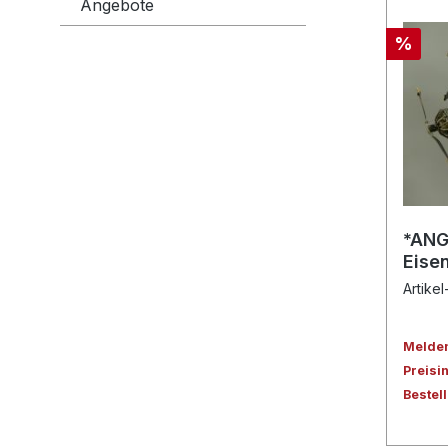
Angebote
%
*ANG
Eise
Artikel
Melden 
Preisi
Bestel