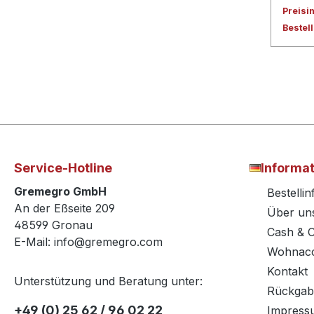
Preisi
Bestel
Service-Hotline
Informa
Gremegro GmbH
Bestelli
An der Eßseite 209
Über un
48599 Gronau
Cash & 
E-Mail: info@gremegro.com
Wohnacc
Kontakt
Unterstützung und Beratung unter:
Rückgab
+49 (0) 25 62 / 96 02 22
Impress