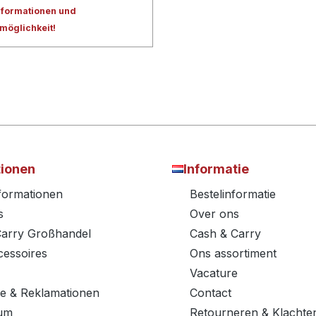
nformationen und
lmöglichkeit!
tionen
Informatie
nformationen
Bestelinformatie
s
Over ons
Carry Großhandel
Cash & Carry
essoires
Ons assortiment
Vacature
e & Reklamationen
Contact
um
Retourneren & Klachte