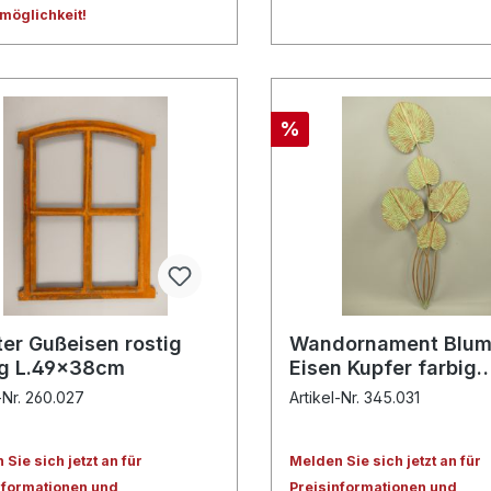
lmöglichkeit!
%
ter Gußeisen rostig
Wandornament Blu
ig L.49x38cm
Eisen Kupfer farbig
H.102cm
-Nr. 260.027
Artikel-Nr. 345.031
Sie sich jetzt an für
Melden Sie sich jetzt an für
nformationen und
Preisinformationen und