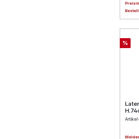
Preisi
Bestel
%
Later
H.74
Artikel
Melden 