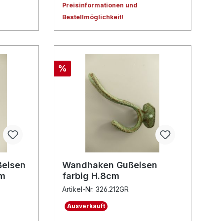
Preisinformationen und
Bestellmöglichkeit!
%
ßeisen
Wandhaken Gußeisen
cm
farbig H.8cm
Artikel-Nr. 326.212GR
Ausverkauft