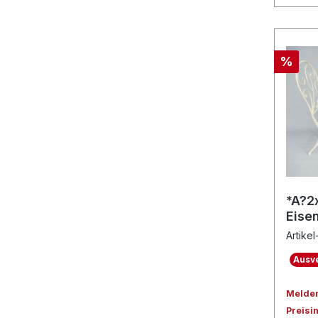
%
*A?2
Eisen
Artike
Ausve
Melden 
Preisi