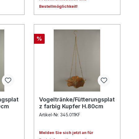
Bestellmöglichkeit!
%
ngsplat
Vogeltränke/Fütterungsplat
0cm
z farbig Kupfer H.80cm
Artikel-Nr. 345.011KF
Melden Sie sich jetzt an für