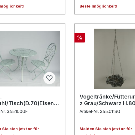
lmöglichkeit!
Bestellmöglichkeit!
%
.
Vogeltränke/Fütteru
uhl/Tisch(D.70)Eisen
z Grau/Schwarz H.8
 Grün SET!!
l-Nr. 345.100GF
Artikel-Nr. 345.011SG
Sie sich jetzt an für
Melden Sie sich jetzt an für