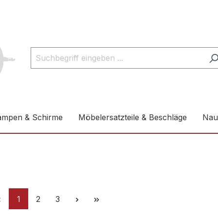
ampen & Schirme
Möbelersatzteile & Beschläge
Naut
1
2
3