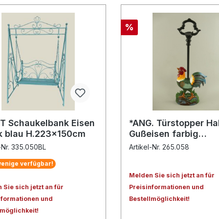
%
NT Schaukelbank Eisen
*ANG. Türstopper H
ik blau H.223x150cm
Gußeisen farbig
H.46x18cm
l-Nr. 335.050BL
Artikel-Nr. 265.058
enige verfügbar!
Melden Sie sich jetzt an für
Sie sich jetzt an für
Preisinformationen und
nformationen und
Bestellmöglichkeit!
lmöglichkeit!