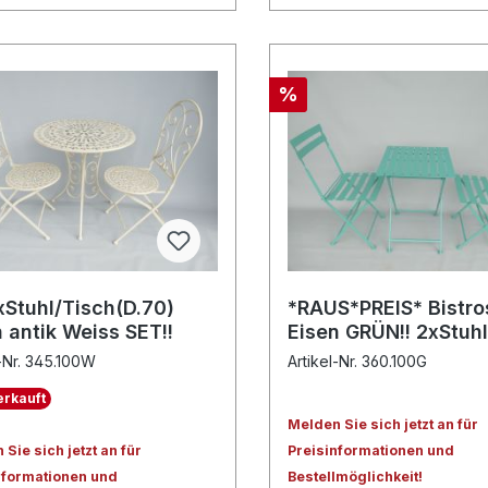
%
xStuhl/Tisch(D.70)
*RAUS*PREIS* Bistro
 antik Weiss SET!!
Eisen GRÜN!! 2xStuh
l-Nr. 345.100W
Artikel-Nr. 360.100G
rkauft
Melden Sie sich jetzt an für
Sie sich jetzt an für
Preisinformationen und
nformationen und
Bestellmöglichkeit!