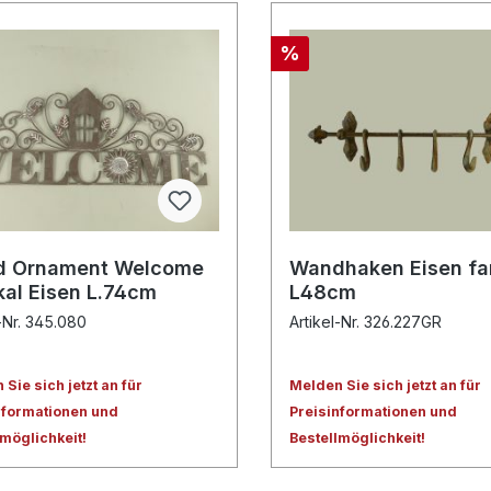
%
 Ornament Welcome
Wandhaken Eisen fa
kal Eisen L.74cm
L48cm
l-Nr. 345.080
Artikel-Nr. 326.227GR
Sie sich jetzt an für
Melden Sie sich jetzt an für
nformationen und
Preisinformationen und
lmöglichkeit!
Bestellmöglichkeit!