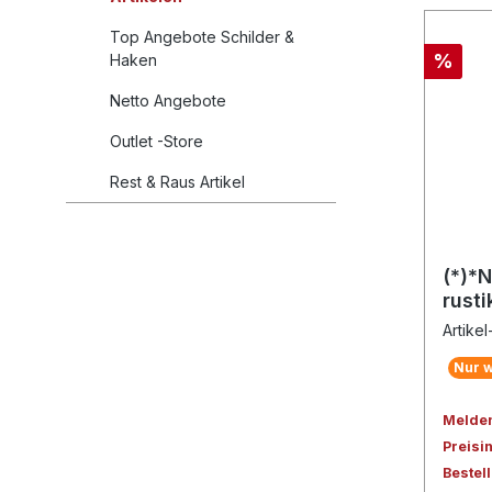
Top Angebote Schilder &
%
Haken
Netto Angebote
Outlet -Store
Rest & Raus Artikel
(*)*
rust
Artike
Nur w
Melden 
Preisi
Bestel