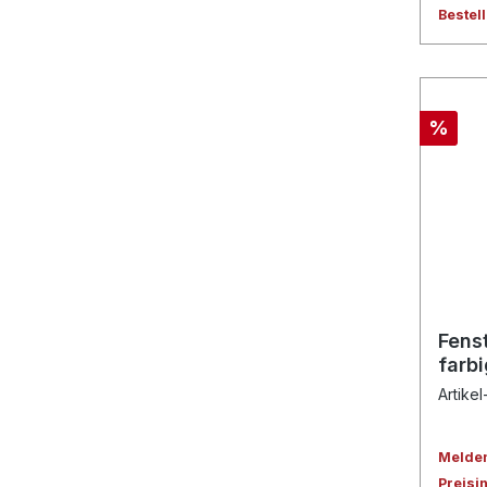
Bestel
%
Fens
farb
Artikel
Melden 
Preisi