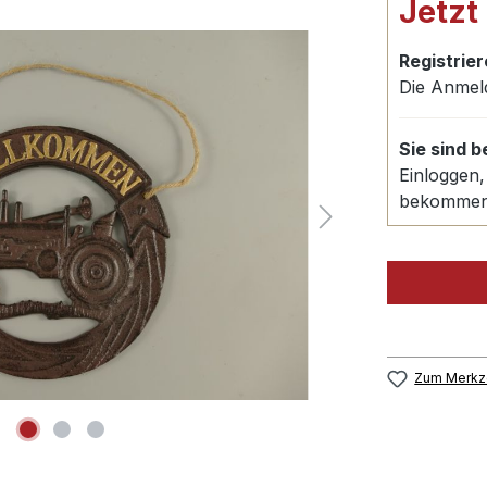
Jetzt
Registrier
Die Anmel
Sie sind 
Einloggen,
bekomme
Zum Merkze