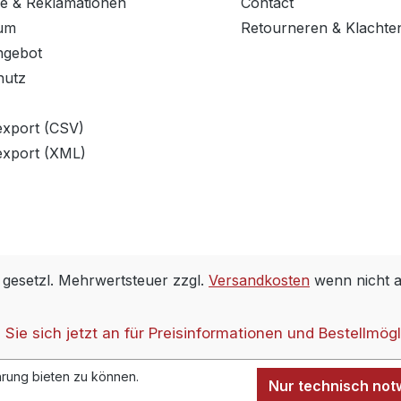
e & Reklamationen
Contact
um
Retourneren & Klachte
ngebot
hutz
export (CSV)
export (XML)
. gesetzl. Mehrwertsteuer zzgl.
Versandkosten
wenn nicht 
Sie sich jetzt an für Preisinformationen und Bestellmögl
rung bieten zu können.
Nur technisch no